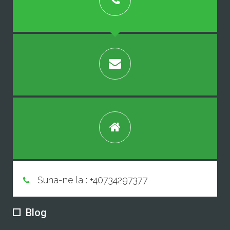
Suna-ne la : +40734297377
Blog