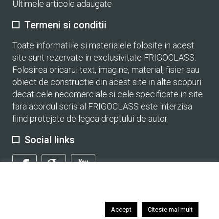
Ultimele articole adaugate
Termeni si conditii
Toate informatiile si materialele folosite in acest
site sunt rezervate in exclusivitate FRIGOCLASS.
Folosirea oricarui text, imagine, material, fisier sau
obiect de constructie din acest site in alte scopuri
decat cele necomerciale si cele specificate in site
fara acordul scris al FRIGOCLASS este interzisa
fiind protejate de legea dreptului de autor.
Social links
Acest site foloseste cookies pentru a personaliza continutul si
reclamele afisate, pentru a oferi functii social media si pentru a
analiza traficul. Navigand pe site-ul nostru, va exprimati acordul
© 2018 FRIGOCLASS
asupra folosiri acestora.
Accept
Citeste mai mult